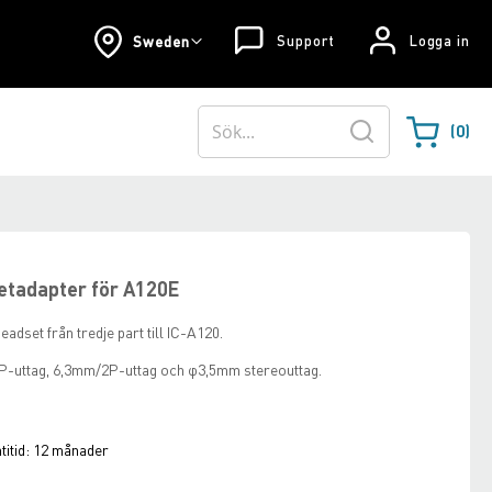
Support
Logga in
Sweden
0
Varukorgen
Sök
tadapter för A120E
eadset från tredje part till IC-A120.
P-uttag, 6,3mm/2P-uttag och φ3,5mm stereouttag.
itid:
12 månader