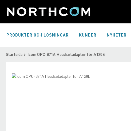
Skip
to
Content
PRODUKTER OCH LÖSNINGAR
KUNDER
NYHETER
Startsida
Icom OPC-871A Headsetadapter för A120E
Skip
to
Skip
the
to
end
the
of
beginning
the
of
images
the
gallery
images
gallery