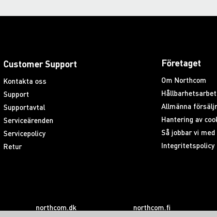
Företaget
Customer Support
Om Northcom
Kontakta oss
Hållbarhetsarbet
Support
Allmänna försäljn
Supportavtal
Hantering av coo
Serviceärenden
Så jobbar vi me
Servicepolicy
Integritetspolicy
Retur
northcom.dk
northcom.fi