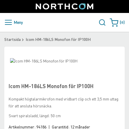
SUPPORT
LOGGA IN
Sweden
Skip
to
Content
PRODUKTER OCH LÖSNINGAR
Meny
0
Varukorge
KUNDER
Startsida
Icom HM-186LS Monofon för IP100H
NYHETER
Skip
ÅTERFÖRSÄLJARE
to
Skip
the
to
NORTHCOM
end
the
of
beginning
Icom HM-186LS Monofon för IP100H
the
of
LADDA NER
images
the
Kompakt högtalarmikrofon med vridbart clip och ett 3,5 mm uttag
gallery
images
för att ansluta hörsnäcka.
gallery
Svart spiralsladd, längd: 50 cm
Artikelnummer:
94186
|
Garantitid:
12 månader