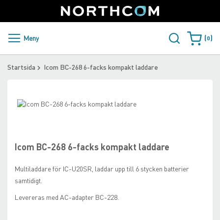
SUPPORT
LOGGA IN
Sweden
Skip
to
Content
PRODUKTER OCH LÖSNINGAR
Meny
0
Varukorge
KUNDER
Startsida
Icom BC-268 6-facks kompakt laddare
NYHETER
Skip
ÅTERFÖRSÄLJARE
to
Skip
the
to
NORTHCOM
end
the
of
beginning
Icom BC-268 6-facks kompakt laddare
the
of
LADDA NER
images
the
Multiladdare för IC-U20SR, laddar upp till 6 stycken batterier
gallery
images
samtidigt.
gallery
Levereras med AC-adapter BC-228.