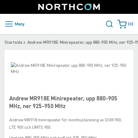
SUPPORT
LOGGA IN
Sweden
Skip
to
Content
PRODUKTER OCH LÖSNINGAR
Meny
0
Varukorge
KUNDER
Startsida
Andrew MR918E Minirepeater, upp 880-905 MHz, ner 925-
NYHETER
Skip
ÅTERFÖRSÄLJARE
to
the
Skip
NORTHCOM
end
to
of
the
the
beginning
Andrew MR918E Minirepeater, upp 880-905
LADDA NER
images
of
MHz, ner 925-950 MHz
gallery
the
images
Andrew MR918 minirepeater för inomhustäckning av GSM 900,
gallery
LTE 900 och UMTS 900.
Upplänk 880-905 MHz och nedlänk 925-950 MHz.