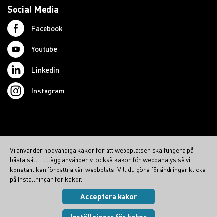
Social Media
Facebook
Youtube
Linkedin
Instagram
© 2026 Swedish Northcom AB
Vi använder nödvändiga kakor för att webbplatsen ska fungera på
northcom.no
bästa sätt. I tillägg använder vi också kakor för webbanalys så vi
northcom.dk
konstant kan förbättra vår webbplats. Vill du göra förändringar klicka
på Inställningar för kakor.
northcom.fi
Acceptera kakor
Integritetspolicy
|
Cookies
Visa inställningar
Inställningar för kakor