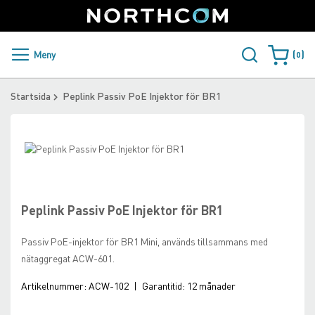
SUPPORT
LOGGA IN
Sweden
Skip
to
Content
PRODUKTER OCH LÖSNINGAR
Meny
0
Varukorge
KUNDER
Startsida
Peplink Passiv PoE Injektor för BR1
NYHETER
Skip
ÅTERFÖRSÄLJARE
to
Skip
the
to
NORTHCOM
end
the
of
beginning
Peplink Passiv PoE Injektor för BR1
the
of
LADDA NER
images
the
Passiv PoE-injektor för BR1 Mini, används tillsammans med
gallery
images
nätaggregat ACW-601.
gallery
Artikelnummer:
ACW-102
|
Garantitid:
12 månader