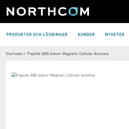
Skip
to
Content
PRODUKTER OCH LÖSNINGAR
KUNDER
NYHETER
Startsida
Peplink 3dBi Indoor Magnetic Cellular Antenna
Skip
to
Skip
the
to
end
the
of
beginning
the
of
images
the
gallery
images
gallery