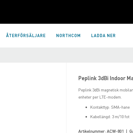
ÅTERFÖRSÄLJARE
NORTHCOM
LADDA NER
Peplink 3dBi Indoor M
Peplink 3dBi magnetisk mobila
enheter per LTE-modem.
Kontakttyp: SMA-hane
Kabellängd: 3 m/10 fot
Artikelnummer:
ACW-801
|
Ga