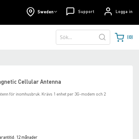
Support
Logga in
Sweden
0
Varukorgen
Sök
agnetic Cellular Antenna
ntenn för inomhusbruk. Krävs 1 enhet per 3G-modem och 2
rantitid:
12 månader