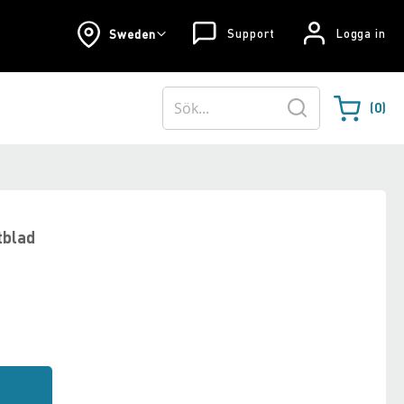
Support
Logga in
Sweden
0
Varukorgen
Sök
tblad