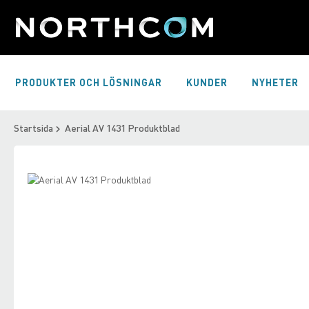
Skip
to
Content
PRODUKTER OCH LÖSNINGAR
KUNDER
NYHETER
Startsida
Aerial AV 1431 Produktblad
Skip
to
Skip
the
to
end
the
of
beginning
the
of
images
the
gallery
images
gallery