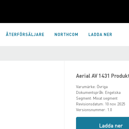
ÅTERFÖRSÄLJARE
NORTHCOM
LADDA NER
Aerial AV 1431 Produk
Varumärke:
Övriga
Dokumentspråk:
Engelska
Segment:
Mixat segment
Revisionsdatum:
10 nov. 2025
Versionsnummer:
1.0
Ladda ner