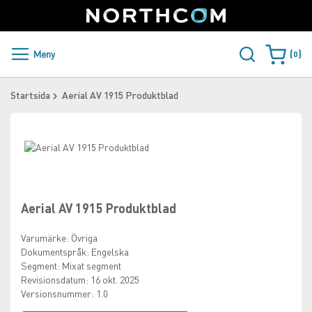
SUPPORT
LOGGA IN
Sweden
Skip
to
Content
PRODUKTER OCH LÖSNINGAR
Meny
0
Varukorge
KUNDER
Startsida
Aerial AV 1915 Produktblad
NYHETER
Skip
ÅTERFÖRSÄLJARE
to
Skip
the
to
NORTHCOM
end
the
of
beginning
Aerial AV 1915 Produktblad
the
of
LADDA NER
images
the
Varumärke:
Övriga
gallery
images
Dokumentspråk:
Engelska
gallery
Segment:
Mixat segment
Revisionsdatum:
16 okt. 2025
Versionsnummer:
1.0