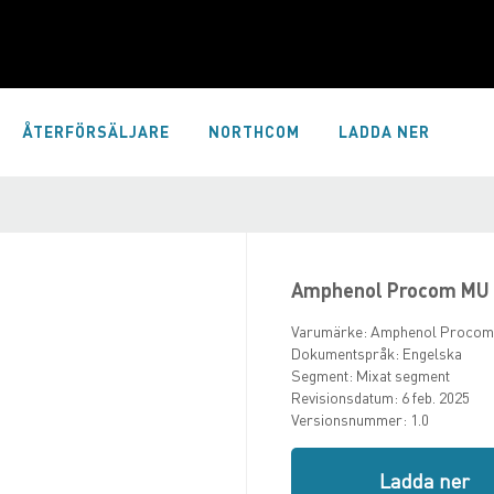
ÅTERFÖRSÄLJARE
NORTHCOM
LADDA NER
Amphenol Procom MU 
Varumärke:
Amphenol Procom
Dokumentspråk:
Engelska
Segment:
Mixat segment
Revisionsdatum:
6 feb. 2025
Versionsnummer:
1.0
Ladda ner