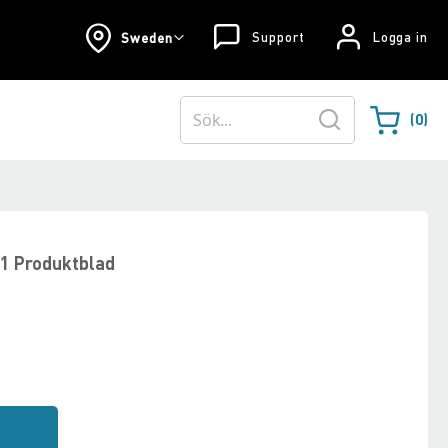
Support
Logga in
Sweden
0
Varukorgen
Sök
1 Produktblad