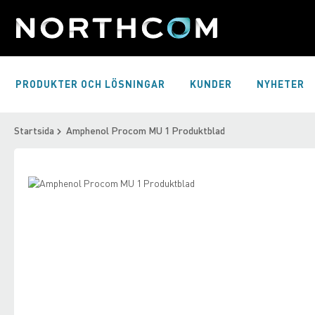
Skip
to
Content
PRODUKTER OCH LÖSNINGAR
KUNDER
NYHETER
Startsida
Amphenol Procom MU 1 Produktblad
Skip
to
Skip
the
to
end
the
of
beginning
the
of
images
the
gallery
images
gallery