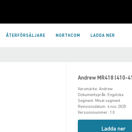
ÅTERFÖRSÄLJARE
NORTHCOM
LADDA NER
Andrew MR418 (410-4
Varumärke:
Andrew
Dokumentspråk:
Engelska
Segment:
Mixat segment
Revisionsdatum:
4 nov. 2025
Versionsnummer:
1.0
Ladda ner