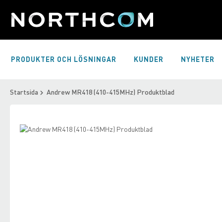
Skip
to
Content
PRODUKTER OCH LÖSNINGAR
KUNDER
NYHETER
Startsida
Andrew MR418 (410-415MHz) Produktblad
Skip
to
Skip
the
to
end
the
of
beginning
the
of
images
the
gallery
images
gallery