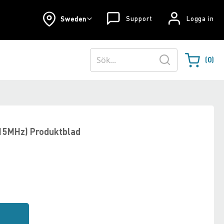
Support
Logga in
Sweden
0
Varukorgen
Sök
15MHz) Produktblad