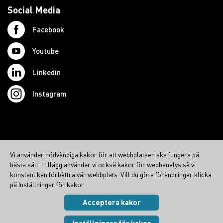
Social Media
Facebook
Youtube
Linkedin
Instagram
© 2026 Swedish Northcom AB
Vi använder nödvändiga kakor för att webbplatsen ska fungera på
northcom.no
bästa sätt. I tillägg använder vi också kakor för webbanalys så vi
northcom.dk
konstant kan förbättra vår webbplats. Vill du göra förändringar klicka
på Inställningar för kakor.
northcom.fi
Acceptera kakor
Integritetspolicy
|
Cookies
Visa inställningar