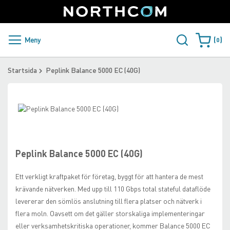
SUPPORT
LOGGA IN
Sweden
Skip
to
Content
PRODUKTER OCH LÖSNINGAR
Meny
0
Varukorge
KUNDER
Startsida
Peplink Balance 5000 EC (40G)
NYHETER
Skip
ÅTERFÖRSÄLJARE
to
Skip
the
to
NORTHCOM
end
the
of
beginning
Peplink Balance 5000 EC (40G)
the
of
LADDA NER
images
the
Ett verkligt kraftpaket för företag, byggt för att hantera de mest
gallery
images
krävande nätverken. Med upp till 110 Gbps total stateful dataflöde
gallery
levererar den sömlös anslutning till flera platser och nätverk i
flera moln. Oavsett om det gäller storskaliga implementeringar
eller verksamhetskritiska operationer, kommer Balance 5000 EC