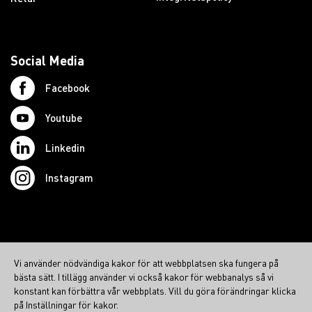
Social Media
Facebook
Youtube
Linkedin
Instagram
© 2026 Swedish Northcom AB
Vi använder nödvändiga kakor för att webbplatsen ska fungera på
northcom.no
bästa sätt. I tillägg använder vi också kakor för webbanalys så vi
northcom.dk
konstant kan förbättra vår webbplats. Vill du göra förändringar klicka
på Inställningar för kakor.