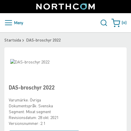
SUPPORT
LOGGA IN
Sweden
Skip
to
Content
PRODUKTER OCH LÖSNINGAR
Meny
0
Varukorge
KUNDER
Startsida
DAS-broschyr 2022
NYHETER
Skip
ÅTERFÖRSÄLJARE
to
Skip
the
to
NORTHCOM
end
the
of
beginning
DAS-broschyr 2022
the
of
LADDA NER
images
the
Varumärke:
Övriga
gallery
images
Dokumentspråk:
Svenska
gallery
Segment:
Mixat segment
Revisionsdatum:
28 okt. 2021
Versionsnummer:
2.1