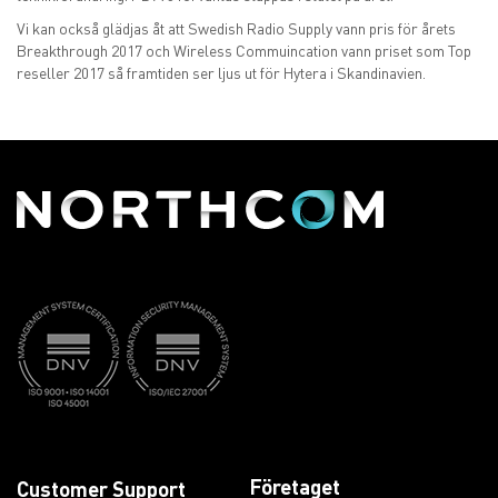
Vi kan också glädjas åt att Swedish Radio Supply vann pris för årets
Breakthrough 2017 och Wireless Commuincation vann priset som Top
reseller 2017 så framtiden ser ljus ut för Hytera i Skandinavien.
Företaget
Customer Support