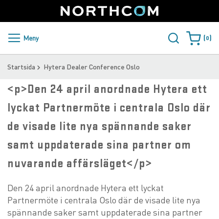
SUPPORT
LOGGA IN
Sweden
Skip
to
Content
PRODUKTER OCH LÖSNINGAR
Meny
0
Varukorge
KUNDER
Startsida
Hytera Dealer Conference Oslo
NYHETER
<p>Den 24 april anordnade Hytera ett
lyckat Partnermöte i centrala Oslo där
ÅTERFÖRSÄLJARE
de visade lite nya spännande saker
NORTHCOM
samt uppdaterade sina partner om
LADDA NER
nuvarande affärsläget</p>
Den 24 april anordnade Hytera ett lyckat
Partnermöte i centrala Oslo där de visade lite nya
spännande saker samt uppdaterade sina partner