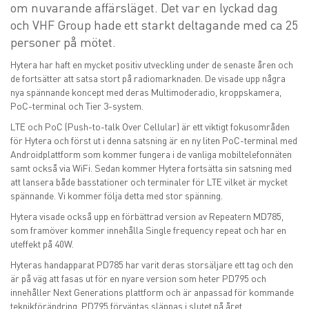
om nuvarande affärsläget. Det var en lyckad dag
och VHF Group hade ett starkt deltagande med ca 25
personer på mötet.
Hytera har haft en mycket positiv utveckling under de senaste åren och
de fortsätter att satsa stort på radiomarknaden. De visade upp några
nya spännande koncept med deras Multimoderadio, kroppskamera,
PoC-terminal och Tier 3-system.
LTE och PoC (Push-to-talk Over Cellular) är ett viktigt fokusområden
för Hytera och först ut i denna satsning är en ny liten PoC-terminal med
Androidplattform som kommer fungera i de vanliga mobiltelefonnäten
samt också via WiFi. Sedan kommer Hytera fortsätta sin satsning med
att lansera både basstationer och terminaler för LTE vilket är mycket
spännande. Vi kommer följa detta med stor spänning.
Hytera visade också upp en förbättrad version av Repeatern MD785,
som framöver kommer innehålla Single frequency repeat och har en
uteffekt på 40W.
Hyteras handapparat PD785 har varit deras storsäljare ett tag och den
är på väg att fasas ut för en nyare version som heter PD795 och
innehåller Next Generations plattform och är anpassad för kommande
teknikförändring. PD795 förväntas släppas i slutet på året.