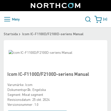
SUPPORT
LOGGA IN
Sweden
Skip
to
Content
PRODUKTER OCH LÖSNINGAR
Meny
0
Varukorge
KUNDER
Startsida
Icom IC-F1100D/F2100D-seriens Manual
NYHETER
Skip
ÅTERFÖRSÄLJARE
to
Skip
the
to
NORTHCOM
end
the
of
beginning
Icom IC-F1100D/F2100D-seriens Manual
the
of
LADDA NER
images
the
Varumärke:
Icom
gallery
images
Dokumentspråk:
Engelska
gallery
Segment:
Mixat segment
Revisionsdatum:
25 okt. 2024
Versionsnummer:
1.0