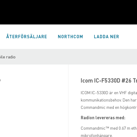
ÅTERFÖRSÄLJARE
NORTHCOM
LADDA NER
le radio
Icom IC-F5330D #26 Tr
ICOM IC-5330D är en VHF digita
kommunikationsbehov. Den har 
Commandmic med en högkontras
Radion levereras med:
Commandmic™ med 0.67 m ethern
mikrofonhängare.