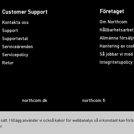
Företaget
Customer Support
Om Northcom
Kontakta oss
Hållbarhetsarbet
Support
rogrammering
Allmänna försäljn
Supportavtal
Hantering av coo
Serviceärenden
Så jobbar vi me
Servicepolicy
Integritetspolicy
Retur
northcom.dk
northcom.fi
ätt. I tillägg använder vi också kakor för webbanalys så vi konstant kan förb
RX), Stun (RX), Revive (RX)
r.