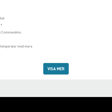
het
l*
 på Commandmic
r, temperatur med mera
hålls av användaren).
VISA MER