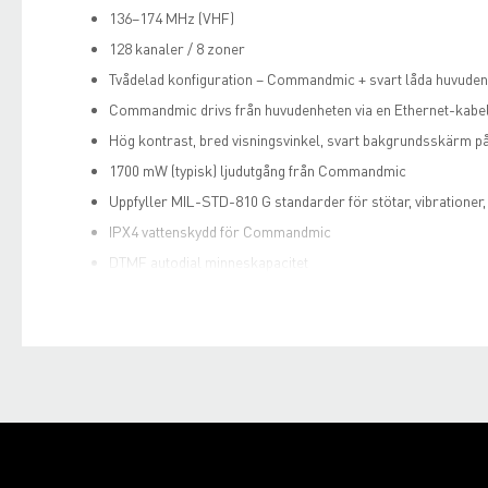
136–174 MHz (VHF)
128 kanaler / 8 zoner
Tvådelad konfiguration – Commandmic + svart låda huvuden
Commandmic drivs från huvudenheten via en Ethernet-kabe
Hög kontrast, bred visningsvinkel, svart bakgrundsskärm
1700 mW (typisk) ljudutgång från Commandmic
Uppfyller MIL-STD-810 G standarder för stötar, vibratione
IPX4 vattenskydd för Commandmic
DTMF autodial minneskapacitet
Detta kan utökas upp till 100 m, (Cat 5e LAN-kabel tillhanda
Driftsläge
NXDN konventionell
NXDN Type-D single site trunking
NXDN simulcast
NXDN multi-site konventionell över IP-nätverk