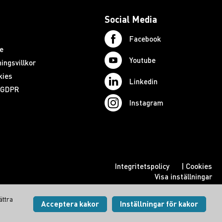
Social Media
Facebook
e
Youtube
ingsvillkor
kies
Linkedin
d GDPR
Instagram
Integritetspolicy
|
Cookies
Visa inställningar
ättra
Acceptera kakor
Inställningar för kakor