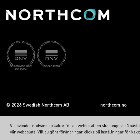
Analogt läge
Digitala funktioner (Röst och Data)
PTT-ID och ANI
Over-the-Air Alias (OAA) visar uppringarens namn utan p
Individuellt, Grupp och Alla samtal
Sent inträde i Gruppsamtal
Statussamtal och Omröstningssamtal
Korta data-meddelanden
Samtalsvarning
Radiokontroll (endast mottagning)
Analog funktioner
© 2026 Swedish Northcom AB
northcom.no
CTCSS och DTCS-ton
5-Tone
Vi använder nödvändiga kakor för att webbplatsen ska fungera på bästa s
MDC-funktioner; PTT-ID, Nödsamtal (TX/RX), Radiokontroll (
vår webbplats. Vill du göra förändringar klicka på Inställningar för kako
BIIS PTT-ID-överföring