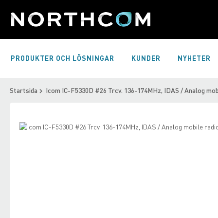
Skip
to
Content
PRODUKTER OCH LÖSNINGAR
KUNDER
NYHETER
Startsida
Icom IC-F5330D #26 Trcv. 136-174MHz, IDAS / Analog mobi
Skip
to
Skip
the
to
end
the
of
beginning
the
of
images
the
gallery
images
gallery