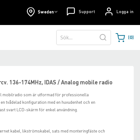
Support
Logga in
Sweden
0
Varukorgen
Sök
cv. 136-174MHz, IDAS / Analog mobile radio
l mobilradio som är utformad för professionella
en tvådelad konfiguration med en huvudenhet och en
t svart LCD-skärm för enkel användning.
et kabel, likströmskabel, sats med monteringfäste och