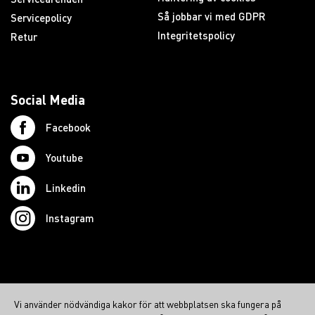
Så jobbar vi med GDPR
Servicepolicy
Integritetspolicy
Retur
Social Media
Facebook
Youtube
Linkedin
Instagram
© 2026 Swedish Northcom AB
Vi använder nödvändiga kakor för att webbplatsen ska fungera på
northcom.no