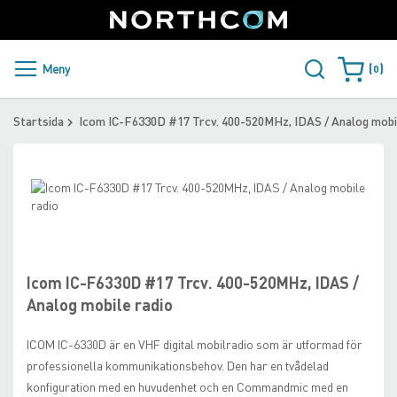
SUPPORT
LOGGA IN
Sweden
Skip
to
Content
PRODUKTER OCH LÖSNINGAR
Meny
0
Varukorge
KUNDER
Startsida
Icom IC-F6330D #17 Trcv. 400-520MHz, IDAS / Analog mobi
NYHETER
Skip
ÅTERFÖRSÄLJARE
to
the
Skip
NORTHCOM
end
to
of
the
the
beginning
Icom IC-F6330D #17 Trcv. 400-520MHz, IDAS /
LADDA NER
images
of
Analog mobile radio
gallery
the
images
ICOM IC-6330D är en VHF digital mobilradio som är utformad för
gallery
professionella kommunikationsbehov. Den har en tvådelad
konfiguration med en huvudenhet och en Commandmic med en