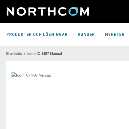
Skip
to
Content
PRODUKTER OCH LÖSNINGAR
KUNDER
NYHETER
Startsida
Icom IC-M87 Manual
Skip
to
Skip
the
to
end
the
of
beginning
the
of
images
the
gallery
images
gallery