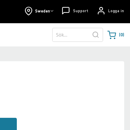
Support
Logga in
Sweden
0
Varukorgen
Sök