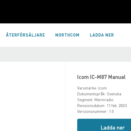
ÅTERFÖRSÄLJARE
NORTHCOM
LADDA NER
Icom IC-M87 Manual
Varumärke:
Icom
Dokumentspråk:
Svenska
Segment:
Marinradio
Revisionsdatum:
11 feb. 2003
Versionsnummer:
1.0
Ladda ner