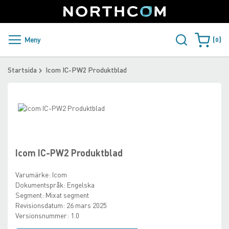
SUPPORT
LOGGA IN
Sweden
Skip
to
Content
PRODUKTER OCH LÖSNINGAR
Meny
0
Varukorge
KUNDER
Startsida
Icom IC-PW2 Produktblad
NYHETER
Skip
ÅTERFÖRSÄLJARE
to
Skip
the
to
NORTHCOM
end
the
of
beginning
Icom IC-PW2 Produktblad
the
of
LADDA NER
images
the
Varumärke:
Icom
gallery
images
Dokumentspråk:
Engelska
gallery
Segment:
Mixat segment
Revisionsdatum:
26 mars 2025
Versionsnummer:
1.0