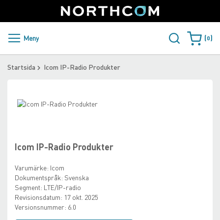
SUPPORT
LOGGA IN
Sweden
Skip
to
Content
PRODUKTER OCH LÖSNINGAR
Meny
0
Varukorge
KUNDER
Startsida
Icom IP-Radio Produkter
NYHETER
Skip
ÅTERFÖRSÄLJARE
to
Skip
the
to
NORTHCOM
end
the
of
beginning
Icom IP-Radio Produkter
the
of
LADDA NER
images
the
Varumärke:
Icom
gallery
images
Dokumentspråk:
Svenska
gallery
Segment:
LTE/IP-radio
Revisionsdatum:
17 okt. 2025
Versionsnummer:
6.0