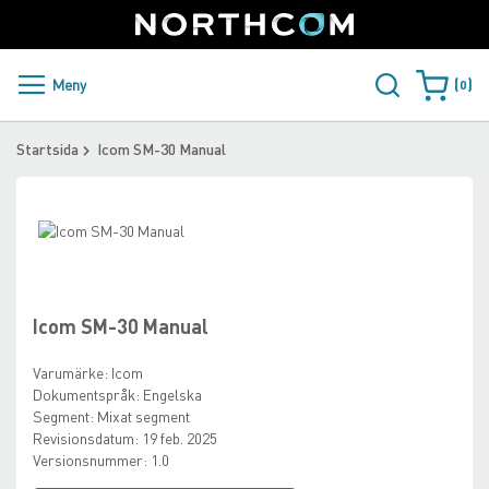
SUPPORT
LOGGA IN
Sweden
Skip
to
Content
PRODUKTER OCH LÖSNINGAR
Meny
0
Varukorge
KUNDER
Startsida
Icom SM-30 Manual
NYHETER
Skip
ÅTERFÖRSÄLJARE
to
Skip
the
to
NORTHCOM
end
the
of
beginning
Icom SM-30 Manual
the
of
LADDA NER
images
the
Varumärke:
Icom
gallery
images
Dokumentspråk:
Engelska
gallery
Segment:
Mixat segment
Revisionsdatum:
19 feb. 2025
Versionsnummer:
1.0