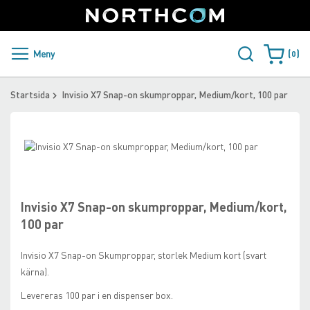
SUPPORT
LOGGA IN
Sweden
Skip
to
Content
PRODUKTER OCH LÖSNINGAR
Meny
0
Varukorge
KUNDER
Startsida
Invisio X7 Snap-on skumproppar, Medium/kort, 100 par
NYHETER
Skip
ÅTERFÖRSÄLJARE
to
Skip
the
to
NORTHCOM
end
the
of
beginning
Invisio X7 Snap-on skumproppar, Medium/kort,
the
of
LADDA NER
100 par
images
the
gallery
images
Invisio
X7
Snap
-on
Skumproppar
, storlek Medium kort
(svart
gallery
kärna).
Levereras 100 par i en dispenser box.