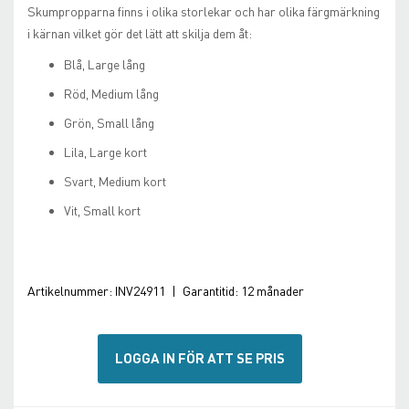
Skumpropparna
finns i olika storlekar och har olika
färgmärkning
i kärnan vilket gör det lätt att skilja dem åt:
Blå,
Large
lång
Röd, Medium lång
Grön, Small lång
Lila,
Large
kort
Svart, Medium kort
Vit, Small kort
Artikelnummer:
INV24911
|
Garantitid:
12 månader
LOGGA IN FÖR ATT SE PRIS