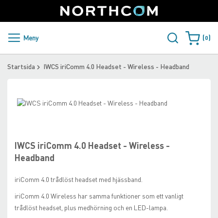
SUPPORT
LOGGA IN
Sweden
Skip
to
Content
PRODUKTER OCH LÖSNINGAR
Meny
0
Varukorge
KUNDER
Startsida
IWCS iriComm 4.0 Headset - Wireless - Headband
NYHETER
Skip
ÅTERFÖRSÄLJARE
to
Skip
the
to
NORTHCOM
end
the
of
beginning
IWCS iriComm 4.0 Headset - Wireless -
the
of
LADDA NER
Headband
images
the
gallery
images
iriComm 4.0 trådlöst headset med hjässband.
gallery
iriComm 4.0 Wireless har samma funktioner som ett vanligt
trådlöst headset, plus medhörning och en LED-lampa.