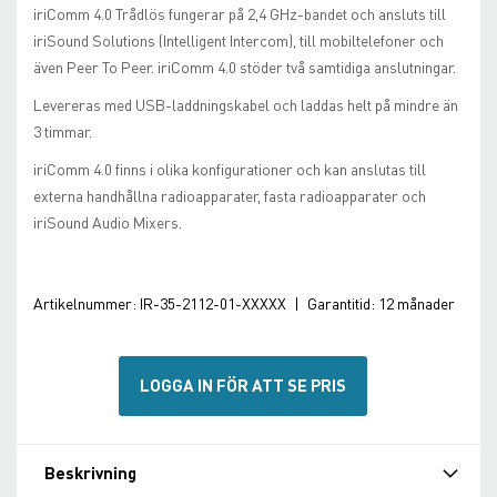
iriComm 4.0 Trådlös fungerar på 2,4 GHz-bandet och ansluts till
iriSound Solutions (Intelligent Intercom), till mobiltelefoner och
även Peer To Peer. iriComm 4.0 stöder två samtidiga anslutningar.
Levereras med USB-laddningskabel och laddas helt på mindre än
3 timmar.
iriComm 4.0 finns i olika konfigurationer och kan anslutas till
externa handhållna radioapparater, fasta radioapparater och
iriSound Audio Mixers.
Artikelnummer:
IR-35-2112-01-XXXXX
|
Garantitid:
12 månader
LOGGA IN FÖR ATT SE PRIS
Beskrivning