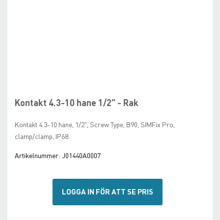
Skip
to
the
beginning
Kontakt 4.3-10 hane 1/2" - Rak
of
the
Kontakt 4.3-10 hane, 1/2", Screw Type, B90, SIMFix Pro,
images
clamp/clamp, IP68.
gallery
Artikelnummer:
J01440A0007
LOGGA IN FÖR ATT SE PRIS