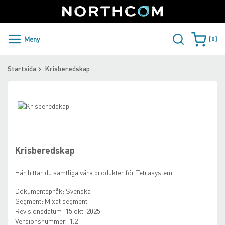
SUPPORT
LOGGA IN
Sweden
Skip
to
Content
PRODUKTER OCH LÖSNINGAR
Meny
0
Varukorge
KUNDER
Startsida
Krisberedskap
NYHETER
Skip
ÅTERFÖRSÄLJARE
to
Skip
the
to
NORTHCOM
end
the
of
beginning
Krisberedskap
the
of
LADDA NER
images
the
Här hittar du samtliga våra produkter för Tetrasystem.
gallery
images
gallery
Dokumentspråk:
Svenska
Segment:
Mixat segment
Revisionsdatum:
15 okt. 2025
Versionsnummer:
1.2