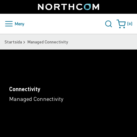
SUPPORT
LOGGA IN
Sweden
Skip
to
Content
PRODUKTER OCH LÖSNINGAR
Meny
0
Varukorge
KUNDER
Startsida
Managed Connectivity
NYHETER
ÅTERFÖRSÄLJARE
NORTHCOM
Connectivity
LADDA NER
Managed Connectivity