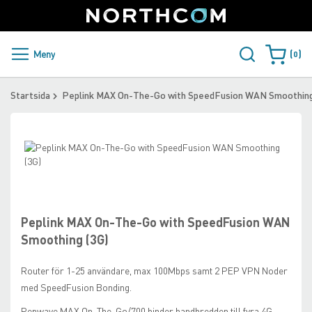
SUPPORT
LOGGA IN
Sweden
Skip
to
Content
PRODUKTER OCH LÖSNINGAR
Meny
0
Varukorge
KUNDER
Startsida
Peplink MAX On-The-Go with SpeedFusion WAN Smoothing
NYHETER
Skip
ÅTERFÖRSÄLJARE
to
the
Skip
NORTHCOM
end
to
of
the
the
beginning
Peplink MAX On-The-Go with SpeedFusion WAN
LADDA NER
images
of
Smoothing (3G)
gallery
the
images
Router för 1-25 användare, max 100Mbps samt 2 PEP VPN Noder
gallery
med SpeedFusion Bonding.
Pepwave MAX On-The-Go/700 binder bandbredden till fyra 4G