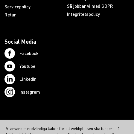
Så jobbar vi med GDPR
Servicepolicy
Integritetspolicy
Retur
Social Media
Facebook
Youtube
Linkedin
Instagram
© 2026 Swedish Northcom AB
Vi använder nödvändiga kakor för att webbplatsen ska fungera på
northcom.no