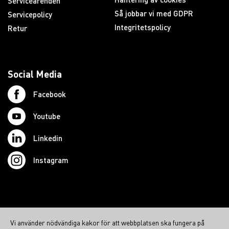
Serviceärenden
Så jobbar vi med GDPR
Servicepolicy
Integritetspolicy
Retur
Social Media
Facebook
Youtube
Linkedin
Instagram
© 2026 Swedish Northcom AB
Vi använder nödvändiga kakor för att webbplatsen ska fungera på
northcom.no