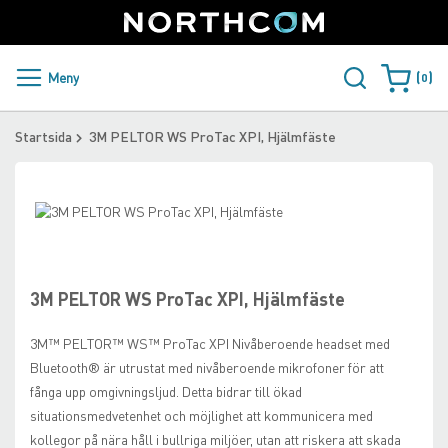
SUPPORT
LOGGA IN
Sweden
Skip
to
Content
PRODUKTER OCH LÖSNINGAR
Meny
0
Varukorge
KUNDER
Startsida
3M PELTOR WS ProTac XPI, Hjälmfäste
NYHETER
Skip
ÅTERFÖRSÄLJARE
to
Skip
the
to
NORTHCOM
end
the
of
beginning
3M PELTOR WS ProTac XPI, Hjälmfäste
the
of
LADDA NER
images
the
3M™ PELTOR™ WS™ ProTac XPI Nivåberoende headset med
gallery
images
Bluetooth® är utrustat med nivåberoende mikrofoner för att
gallery
fånga upp omgivningsljud. Detta bidrar till ökad
situationsmedvetenhet och möjlighet att kommunicera med
kollegor på nära håll i bullriga miljöer, utan att riskera att skada