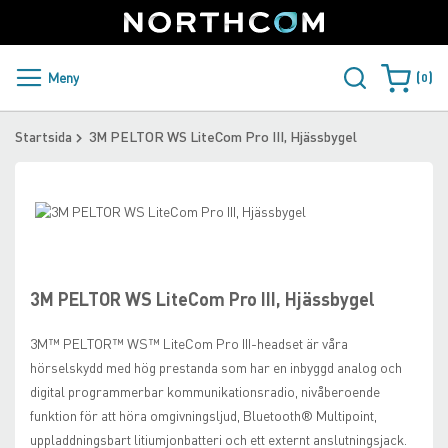
SUPPORT
LOGGA IN
Sweden
Skip
to
Content
PRODUKTER OCH LÖSNINGAR
Meny
0
Varukorge
KUNDER
Startsida
3M PELTOR WS LiteCom Pro III, Hjässbygel
NYHETER
Skip
ÅTERFÖRSÄLJARE
to
Skip
the
to
NORTHCOM
end
the
of
beginning
3M PELTOR WS LiteCom Pro III, Hjässbygel
the
of
LADDA NER
images
the
3M™ PELTOR™ WS™ LiteCom Pro III-headset är våra
gallery
images
hörselskydd med hög prestanda som har en inbyggd analog och
gallery
digital programmerbar kommunikationsradio, nivåberoende
funktion för att höra omgivningsljud, Bluetooth® Multipoint,
uppladdningsbart litiumjonbatteri och ett externt anslutningsjack.