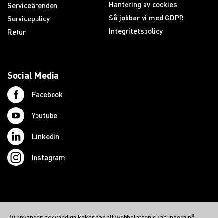
Hantering av cookies
Serviceärenden
Så jobbar vi med GDPR
Servicepolicy
Integritetspolicy
Retur
Social Media
Facebook
Youtube
Linkedin
Instagram
© 2026 Swedish Northcom AB
Vi använder nödvändiga kakor för att webbplatsen ska fungera på