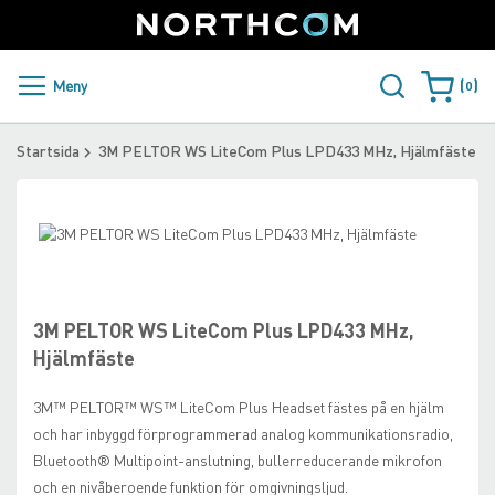
SUPPORT
LOGGA IN
Sweden
Skip
to
Content
PRODUKTER OCH LÖSNINGAR
Meny
0
Varukorge
KUNDER
Startsida
3M PELTOR WS LiteCom Plus LPD433 MHz, Hjälmfäste
NYHETER
Skip
ÅTERFÖRSÄLJARE
to
Skip
the
to
NORTHCOM
end
the
of
beginning
3M PELTOR WS LiteCom Plus LPD433 MHz,
the
of
LADDA NER
Hjälmfäste
images
the
gallery
images
3M™ PELTOR™ WS™ LiteCom Plus Headset fästes på en hjälm
gallery
och har inbyggd förprogrammerad analog kommunikationsradio,
Bluetooth® Multipoint-anslutning, bullerreducerande mikrofon
och en nivåberoende funktion för omgivningsljud.