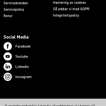
Hantering av cookies
Serviceärenden
Så jobbar vi med GDPR
Servicepolicy
Integritetspolicy
Retur
Social Media
Facebook
Youtube
Linkedin
Instagram
© 2026 Swedish Northcom AB
Vi använder nödvändiga kakor för att webbplatsen ska fungera på