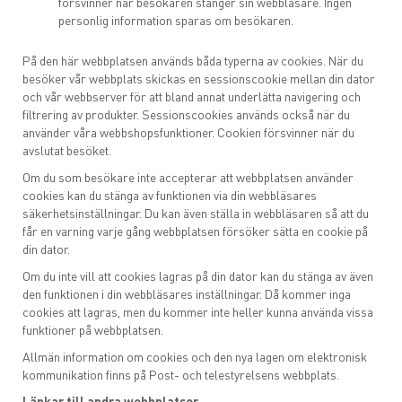
försvinner när besökaren stänger sin webbläsare. Ingen
personlig information sparas om besökaren.
På den här webbplatsen används båda typerna av cookies. När du
besöker vår webbplats skickas en sessionscookie mellan din dator
och vår webbserver för att bland annat underlätta navigering och
filtrering av produkter. Sessionscookies används också när du
använder våra webbshopsfunktioner. Cookien försvinner när du
avslutat besöket.
Om du som besökare inte accepterar att webbplatsen använder
cookies kan du stänga av funktionen via din webbläsares
säkerhetsinställningar. Du kan även ställa in webbläsaren så att du
får en varning varje gång webbplatsen försöker sätta en cookie på
din dator.
Om du inte vill att cookies lagras på din dator kan du stänga av även
den funktionen i din webbläsares inställningar. Då kommer inga
cookies att lagras, men du kommer inte heller kunna använda vissa
funktioner på webbplatsen.
Allmän information om cookies och den nya lagen om elektronisk
kommunikation finns på Post- och telestyrelsens webbplats.
Länkar till andra webbplatser