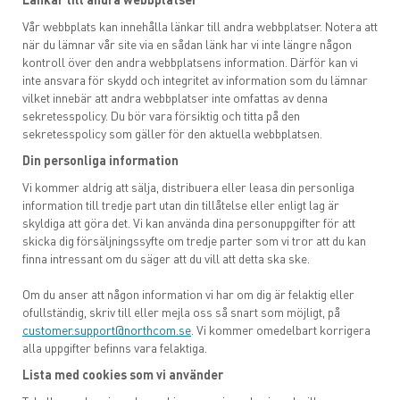
Vår webbplats kan innehålla länkar till andra webbplatser. Notera att
när du lämnar vår site via en sådan länk har vi inte längre någon
kontroll över den andra webbplatsens information. Därför kan vi
inte ansvara för skydd och integritet av information som du lämnar
vilket innebär att andra webbplatser inte omfattas av denna
sekretesspolicy. Du bör vara försiktig och titta på den
sekretesspolicy som gäller för den aktuella webbplatsen.
Din personliga information
Vi kommer aldrig att sälja, distribuera eller leasa din personliga
information till tredje part utan din tillåtelse eller enligt lag är
skyldiga att göra det. Vi kan använda dina personuppgifter för att
skicka dig försäljningssyfte om tredje parter som vi tror att du kan
finna intressant om du säger att du vill att detta ska ske.
Om du anser att någon information vi har om dig är felaktig eller
ofullständig, skriv till eller mejla oss så snart som möjligt, på
customer.support@northcom.se
. Vi kommer omedelbart korrigera
alla uppgifter befinns vara felaktiga.
Lista med cookies som vi använder