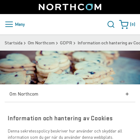
SUPPORT
LOGGA IN
Sweden
Skip
to
Content
PRODUKTER OCH LÖSNINGAR
Meny
0
Varukorge
KUNDER
Startsida
Om Northcom
GDPR
Information och hantering av Co
NYHETER
ÅTERFÖRSÄLJARE
NORTHCOM
Om Northcom
LADDA NER
GDPR
Information och hantering av Cookies
Integritetspolicy
Hållbarhet
Denna sekretesspolicy beskriver hur använder och skyddar all
information som du ger när du använder denna webbplats.
Information och hantering av Cookies