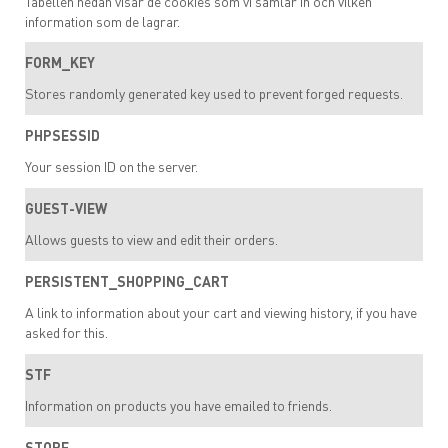
Tabellen nedan visar de cookies som vi samlar in och vilken
information som de lagrar.
FORM_KEY
Stores randomly generated key used to prevent forged requests.
PHPSESSID
Your session ID on the server.
GUEST-VIEW
Allows guests to view and edit their orders.
PERSISTENT_SHOPPING_CART
A link to information about your cart and viewing history, if you have
asked for this.
STF
Information on products you have emailed to friends.
STORE