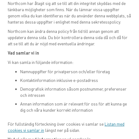
Arbetsmiljö
Northcom har åtagit sig att se till att din integritet skyddas med de
tänkbara möjligheter som finns. När du lämnar vissa uppgifter
genom vilka du kan identifieras när du använder denna webbplats, så
Informationssäkerhet
hanteras dessa uppgifter i enlighet med denna sekretesspolicy.
Northcom kan ändra denna policy från tid till annan genom att
uppdatera denna sida. Du bör kontrollera denna sida då och då för
att se till att du är nöjd med eventuella ändringar.
Vad samlar vi in
Vi kan samla in följande information:
Namnuppgifter för privatperson och/eller företag
Kontaktinformation inklusive e-postadress
Demografisk information såsom postnummer, preferenser
och intressen
Annan information som är relevant för oss för att kunna ge
dig och våra kunder korrekt information
För fullständig förteckning över cookies vi samlar se
Listan med
cookies vi samlar in
längst ner på sidan.