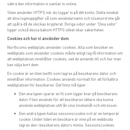
säkra den information vi samlar in online.
Siten använder HTTPS när du loggar in på ditt konto. Detta innebär
att dina loginuppgifter så som användarnamn och lösenord inte går
att spåra då de skickas krypterat. Övriga sidor under "Dina sidor"
ligger också dessa bakom HTTPS vilket ökar säkerheten.
Cookies och hur vi använder dom
Northcoms webbplats använder cookies. Alla som besöker en
webbplats som använder cookies måste enligt lag få information om
att webbplatsen innehåller cookies, vad de används till och hur man
kan välja bort dem.
En cookie är en liten textfil som lagras på besökarens dator och
innehåller information. Cookies används normalt för att förbättra
webbplatsen för besökaren. Det finns två typer:
Den ena typen sparar en fil som ligger kvar på besökarens
dator. Filen används för att besökaren lättare ska kunna
använda webbplatsen utifrån sina önskemål och intressen.
Den andra typen kallas sessionscookie och är en temporär
cookie. Under tiden en besökare är inne på en webbsida
lagras den i besökarens dators minne. Sessionscookies