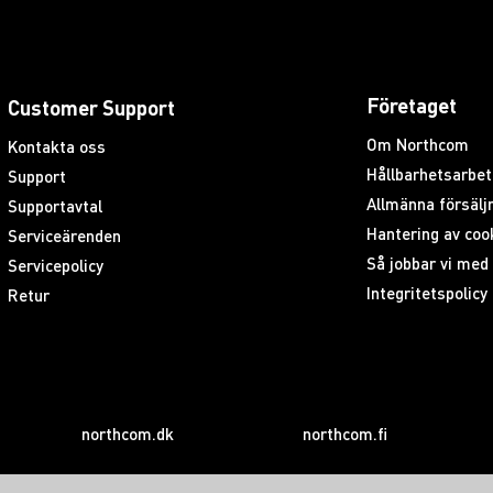
Företaget
Customer Support
Om Northcom
Kontakta oss
Hållbarhetsarbet
Support
Allmänna försäljn
Supportavtal
Hantering av coo
Serviceärenden
Så jobbar vi me
Servicepolicy
Integritetspolicy
Retur
northcom.dk
northcom.fi