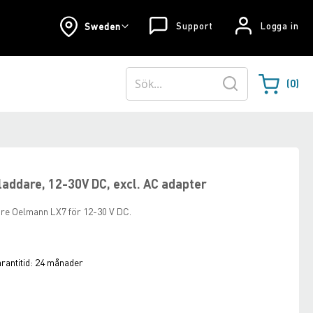
Support
Logga in
Sweden
0
Varukorgen
Sök
addare, 12-30V DC, excl. AC adapter
re Oelmann LX7 för 12-30 V DC.
rantitid:
24 månader