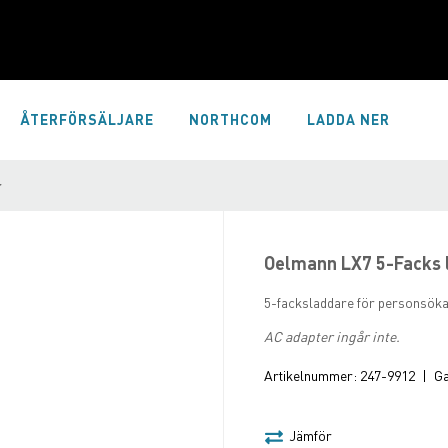
ÅTERFÖRSÄLJARE
NORTHCOM
LADDA NER
r
Oelmann LX7 5-Facks l
5-facksladdare för personsöka
AC adapter ingår inte.
Artikelnummer:
247-9912
|
Ga
Jämför