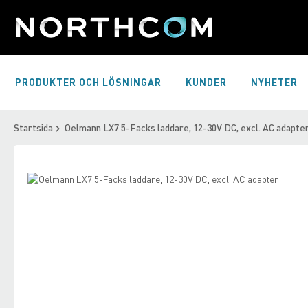
Skip
to
Content
PRODUKTER OCH LÖSNINGAR
KUNDER
NYHETER
Startsida
Oelmann LX7 5-Facks laddare, 12-30V DC, excl. AC adapte
Skip
to
Skip
the
to
end
the
of
beginning
the
of
images
the
gallery
images
gallery