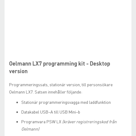
Skip
to
the
beginning
Oelmann LX7 programming kit - Desktop
of
version
the
images
Programmeringssats, stationär version, till personsökare
gallery
Oelmann LX7. Satsen innehåller följande:
Stationär programmeringsvagga med laddfunktion
Datakabel USB–A till USB Mini–b
Programvara PSW LX
(kräver registreringskod från
Oelmann)