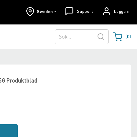
Support
Logga in
Sweden
0
Varukorgen
Sök
5G Produktblad