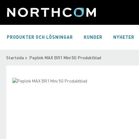
Skip
to
Content
PRODUKTER OCH LÖSNINGAR
KUNDER
NYHETER
Startsida
Peplink MAX BR1 Mini 5G Produktblad
Skip
to
Skip
the
to
end
the
of
beginning
the
of
images
the
gallery
images
gallery