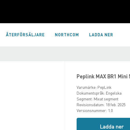
ÅTERFÖRSÄLJARE
NORTHCOM
LADDA NER
Peplink MAX BR1 Mini 
Varumärke:
PepLink
Dokumentspråk:
Engelska
Segment:
Mixat segment
Revisionsdatum:
18 feb. 2025
Versionsnummer:
1.0
Ladda ner