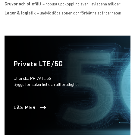
Gruvor och oljefält
– robust uppkoppling även i avlägsna miljöer
Lager & logistik
– undvik döda zoner och förbättra spårbarheten
Private LTE/5G
Utforska PRIVATE 5G.
Byggd för säkerhet och tillförlitlighet.
LÄS MER