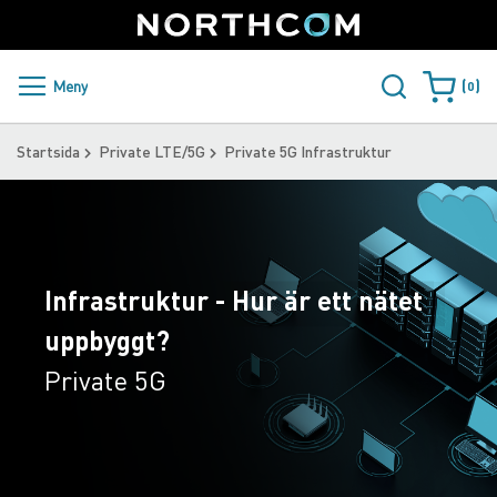
SUPPORT
LOGGA IN
Sweden
Skip
to
Content
PRODUKTER OCH LÖSNINGAR
Meny
0
Varukorge
KUNDER
Startsida
Private LTE/5G
Private 5G Infrastruktur
NYHETER
ÅTERFÖRSÄLJARE
Infrastruktur - Hur är ett nätet
NORTHCOM
uppbyggt?
LADDA NER
Private 5G