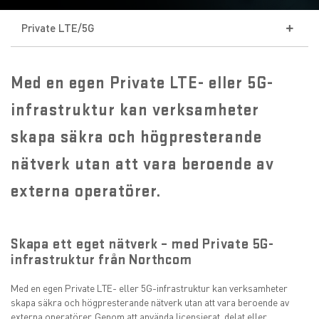
Private LTE/5G
HPE Networking Private 5G
Med en egen Private LTE- eller 5G-
Apeiroon - Mobila Nätverkslösningar
infrastruktur kan verksamheter
skapa säkra och högpresterande
Private 5G Infrastruktur
nätverk utan att vara beroende av
externa operatörer.
Skapa ett eget nätverk – med Private 5G-
infrastruktur från Northcom
Med en egen Private LTE- eller 5G-infrastruktur kan verksamheter
skapa säkra och högpresterande nätverk utan att vara beroende av
externa operatörer. Genom att använda licensierat, delat eller