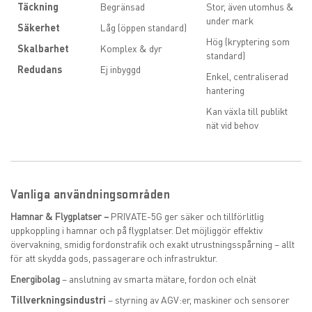
Täckning
Begränsad
Stor, även utomhus &
under mark
Säkerhet
Låg (öppen standard)
Hög (kryptering som
Skalbarhet
Komplex & dyr
standard)
Redudans
Ej inbyggd
Enkel, centraliserad
hantering
Kan växla till publikt
nät vid behov
Vanliga användningsområden
Hamnar & Flygplatser –
PRIVATE-5G ger säker och tillförlitlig
uppkoppling i hamnar och på flygplatser. Det möjliggör effektiv
övervakning, smidig fordonstrafik och exakt utrustningsspårning – allt
för att skydda gods, passagerare och infrastruktur.
Energibolag
– anslutning av smarta mätare, fordon och elnät
Tillverkningsindustri
– styrning av AGV:er, maskiner och sensorer