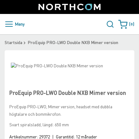
SUPPORT
LOGGA IN
Sweden
Skip
to
Content
PRODUKTER OCH LÖSNINGAR
Meny
0
Varukorge
KUNDER
Startsida
ProEquip PRO-LWO Double NXB Mimer version
NYHETER
Skip
ÅTERFÖRSÄLJARE
to
Skip
the
to
NORTHCOM
end
the
of
beginning
ProEquip PRO-LWO Double NXB Mimer version
the
of
LADDA NER
images
the
ProEquip PRO-LWO, Mimer version, headset med dubbla
gallery
images
högtalare och bommikrofon.
gallery
Svart spiralsladd, längd: 650 mm
Artikelnummer:
29372
|
Garantitid:
12 månader