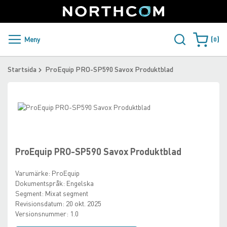
SUPPORT
LOGGA IN
Sweden
Skip
to
Content
PRODUKTER OCH LÖSNINGAR
Meny
0
Varukorge
KUNDER
Startsida
ProEquip PRO-SP590 Savox Produktblad
NYHETER
Skip
ÅTERFÖRSÄLJARE
to
Skip
the
to
NORTHCOM
end
the
of
beginning
ProEquip PRO-SP590 Savox Produktblad
the
of
LADDA NER
images
the
Varumärke:
ProEquip
gallery
images
Dokumentspråk:
Engelska
gallery
Segment:
Mixat segment
Revisionsdatum:
20 okt. 2025
Versionsnummer:
1.0