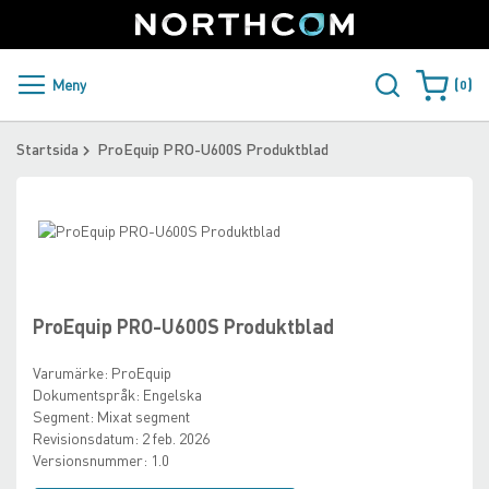
SUPPORT
LOGGA IN
Sweden
Skip
to
Content
PRODUKTER OCH LÖSNINGAR
Meny
0
Varukorge
KUNDER
Startsida
ProEquip PRO-U600S Produktblad
NYHETER
Skip
ÅTERFÖRSÄLJARE
to
Skip
the
to
NORTHCOM
end
the
of
beginning
ProEquip PRO-U600S Produktblad
the
of
LADDA NER
images
the
Varumärke:
ProEquip
gallery
images
Dokumentspråk:
Engelska
gallery
Segment:
Mixat segment
Revisionsdatum:
2 feb. 2026
Versionsnummer:
1.0