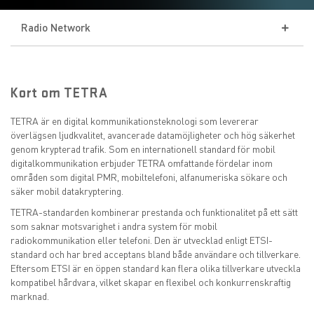
Radio Network
TETRA
Kort om TETRA
TETRA-infrastruktur
IDAS
TETRA är en digital kommunikationsteknologi som levererar
överlägsen ljudkvalitet, avancerade datamöjligheter och hög säkerhet
WIFI-RADIO
genom krypterad trafik. Som en internationell standard för mobil
digitalkommunikation erbjuder TETRA omfattande fördelar inom
ANALOG RADIO
områden som digital PMR, mobiltelefoni, alfanumeriska sökare och
säker mobil datakryptering.
DAS Inomhustäckning
TETRA-standarden kombinerar prestanda och funktionalitet på ett sätt
som saknar motsvarighet i andra system för mobil
radiokommunikation eller telefoni. Den är utvecklad enligt ETSI-
standard och har bred acceptans bland både användare och tillverkare.
Eftersom ETSI är en öppen standard kan flera olika tillverkare utveckla
kompatibel hårdvara, vilket skapar en flexibel och konkurrenskraftig
marknad.