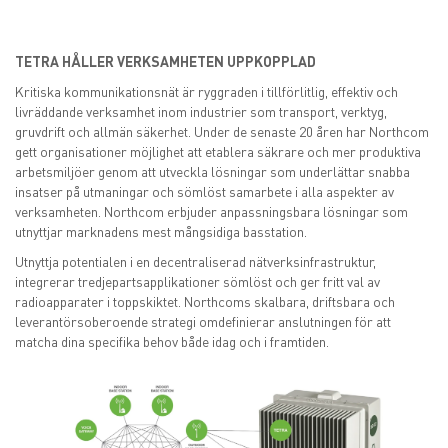
TETRA HÅLLER VERKSAMHETEN UPPKOPPLAD
Kritiska kommunikationsnät är ryggraden i tillförlitlig, effektiv och
livräddande verksamhet inom industrier som transport, verktyg,
gruvdrift och allmän säkerhet. Under de senaste 20 åren har Northcom
gett organisationer möjlighet att etablera säkrare och mer produktiva
arbetsmiljöer genom att utveckla lösningar som underlättar snabba
insatser på utmaningar och sömlöst samarbete i alla aspekter av
verksamheten. Northcom erbjuder anpassningsbara lösningar som
utnyttjar marknadens mest mångsidiga basstation.
Utnyttja potentialen i en decentraliserad nätverksinfrastruktur,
integrerar tredjepartsapplikationer sömlöst och ger fritt val av
radioapparater i toppskiktet. Northcoms skalbara, driftsbara och
leverantörsoberoende strategi omdefinierar anslutningen för att
matcha dina specifika behov både idag och i framtiden.