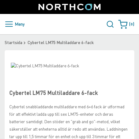
SUPPORT
LOGGA IN
Sweden
Skip
to
Content
PRODUKTER OCH LÖSNINGAR
Meny
0
Varukorge
KUNDER
Startsida
Cybertel LM75 Multiladdare 6-fack
NYHETER
Skip
ÅTERFÖRSÄLJARE
to
Skip
the
to
NORTHCOM
end
the
of
beginning
Cybertel LM75 Multiladdare 6-fack
the
of
LADDA NER
images
the
Cybertel snabbladdande multiladdare med 6+6 fack är utformad
gallery
images
för att effektivt ladda upp till sex LM75-enheter och deras
gallery
batterier samtidigt. Den stöder en "grab and go"-metod, vilket
säkerställer att enheterna alltid är redo att användas. Laddningen
tar upp till 1,5 timmar för en enhet och upp till 3 timmar för ett