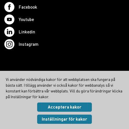
Facebook
Youtube
Linkedin
Instagram
© 2026 Swedish Northcom AB
Vi använder nödvändiga kakor för att webbplatsen ska fungera på
northcom.no
bästa sätt. I tillägg använder vi också kakor för webbanalys så vi
northcom.dk
konstant kan förbättra vår webbplats. Vill du göra förändringar klicka
på Inställningar för kakor.
northcom.fi
Acceptera kakor
Integritetspolicy
|
Cookies
Visa inställningar
Inställningar för kakor