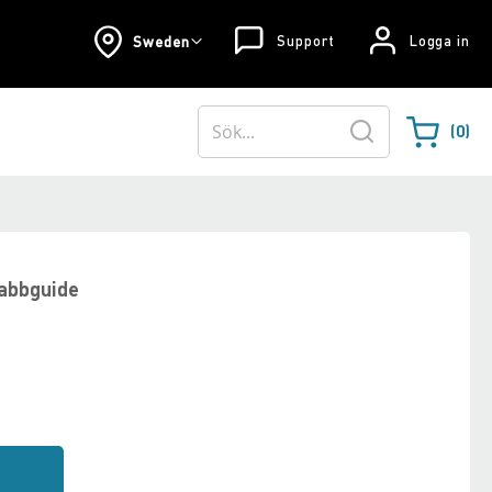
Support
Logga in
Sweden
0
Varukorgen
Sök
abbguide