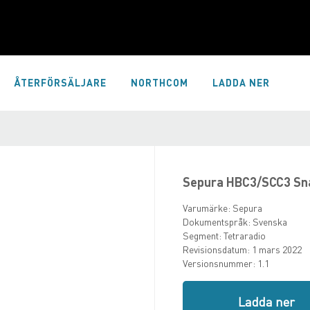
ÅTERFÖRSÄLJARE
NORTHCOM
LADDA NER
Sepura HBC3/SCC3 Sn
Varumärke:
Sepura
Dokumentspråk:
Svenska
Segment:
Tetraradio
Revisionsdatum:
1 mars 2022
Versionsnummer:
1.1
Ladda ner