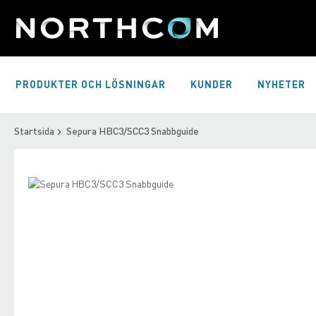
Skip
to
Content
PRODUKTER OCH LÖSNINGAR
KUNDER
NYHETER
Startsida
Sepura HBC3/SCC3 Snabbguide
Skip
to
Skip
the
to
end
the
of
beginning
the
of
images
the
gallery
images
gallery