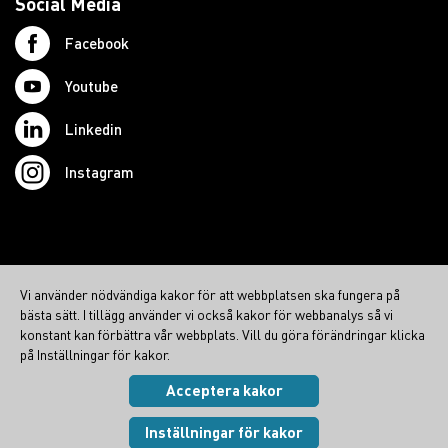
Social Media
Facebook
Youtube
Linkedin
Instagram
© 2026 Swedish Northcom AB
Vi använder nödvändiga kakor för att webbplatsen ska fungera på
northcom.no
bästa sätt. I tillägg använder vi också kakor för webbanalys så vi
northcom.dk
konstant kan förbättra vår webbplats. Vill du göra förändringar klicka
på Inställningar för kakor.
northcom.fi
Acceptera kakor
Integritetspolicy
|
Cookies
Visa inställningar
Inställningar för kakor