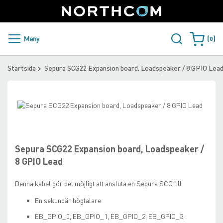
SUPPORT
LOGGA IN
Sweden
Skip
to
Content
PRODUKTER OCH LÖSNINGAR
Meny
0
Varukorge
KUNDER
Startsida
Sepura SCG22 Expansion board, Loadspeaker / 8 GPIO Lea
NYHETER
Skip
ÅTERFÖRSÄLJARE
to
Skip
the
to
NORTHCOM
end
the
of
beginning
Sepura SCG22 Expansion board, Loadspeaker /
the
of
LADDA NER
8 GPIO Lead
images
the
gallery
images
Denna kabel gör det möjligt att ansluta en Sepura SCG till:
gallery
En sekundär högtalare
EB_GPIO_0, EB_GPIO_1, EB_GPIO_2, EB_GPIO_3,