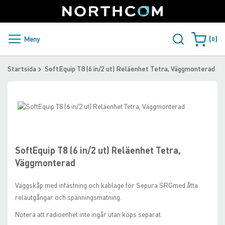
SUPPORT
LOGGA IN
Sweden
Skip
to
Content
PRODUKTER OCH LÖSNINGAR
Meny
0
Varukorge
KUNDER
Startsida
SoftEquip T8 (6 in/2 ut) Reläenhet Tetra, Väggmonterad
NYHETER
Skip
ÅTERFÖRSÄLJARE
to
Skip
the
to
NORTHCOM
end
the
of
beginning
SoftEquip T8 (6 in/2 ut) Reläenhet Tetra,
the
of
LADDA NER
Väggmonterad
images
the
gallery
images
Väggskåp med infästning och kablage för Sepura SRGmed åtta
gallery
reläutgångar och spänningsmatning.
Notera att radioenhet inte ingår utan köps separat.