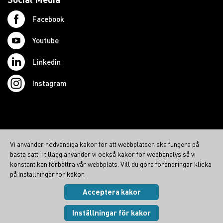
Facebook
Youtube
Linkedin
Instagram
© 2026 Swedish Northcom AB
Vi använder nödvändiga kakor för att webbplatsen ska fungera på
northcom.no
bästa sätt. I tillägg använder vi också kakor för webbanalys så vi
northcom.dk
konstant kan förbättra vår webbplats. Vill du göra förändringar klicka
på Inställningar för kakor.
northcom.fi
Acceptera kakor
Integritetspolicy
|
Cookies
Visa inställningar
Inställningar för kakor