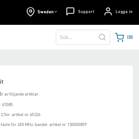
Support
Logga in
Sweden
0
Varukorgen
Sök
it
r av följande artiklar:
r 67085
2.5m: artikel nr 45326
äste för 450 MHz-bandet: artikel nr 130000859