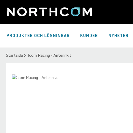
Skip
to
Content
PRODUKTER OCH LÖSNINGAR
KUNDER
NYHETER
Startsida
Icom Racing - Antennkit
Skip
to
Skip
the
to
end
the
of
beginning
the
of
images
the
gallery
images
gallery