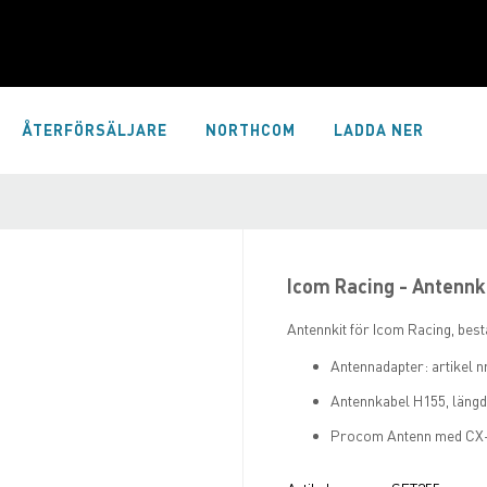
ÅTERFÖRSÄLJARE
NORTHCOM
LADDA NER
Icom Racing - Antennk
Antennkit för Icom Racing, bestå
Antennadapter: artikel n
Antennkabel H155, längd 
Procom Antenn med CX-f