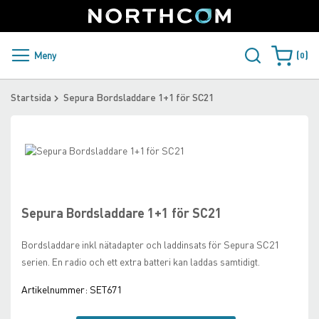
SUPPORT
LOGGA IN
Sweden
Skip
to
Content
PRODUKTER OCH LÖSNINGAR
Meny
0
Varukorge
KUNDER
Startsida
Sepura Bordsladdare 1+1 för SC21
NYHETER
Skip
ÅTERFÖRSÄLJARE
to
Skip
the
to
NORTHCOM
end
the
of
beginning
Sepura Bordsladdare 1+1 för SC21
the
of
LADDA NER
images
the
Bordsladdare inkl nätadapter och laddinsats för Sepura SC21
gallery
images
serien. En radio och ett extra batteri kan laddas samtidigt.
gallery
Artikelnummer:
SET671