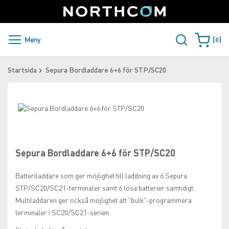
SUPPORT
LOGGA IN
Sweden
Skip
to
Content
PRODUKTER OCH LÖSNINGAR
Meny
0
Varukorge
KUNDER
Startsida
Sepura Bordladdare 6+6 för STP/SC20
NYHETER
Skip
ÅTERFÖRSÄLJARE
to
Skip
the
to
NORTHCOM
end
the
of
beginning
Sepura Bordladdare 6+6 för STP/SC20
the
of
LADDA NER
images
the
Batteriladdare som ger möjlighet till laddning av 6 Sepura
gallery
images
STP/SC20/SC21-terminaler samt 6 lösa batterier samtidigt.
gallery
Multiladdaren ger också möjlighet att "bulk"-programmera
terminaler i SC20/SC21-serien.