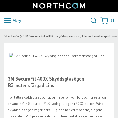
SUPPORT
LOGGA IN
Sweden
Skip
to
Content
PRODUKTER OCH LÖSNINGAR
Meny
0
Varukorge
KUNDER
Startsida
3M SecureFit 400X Skyddsglasögon, Bärnstensfärgad Lins
NYHETER
Skip
ÅTERFÖRSÄLJARE
to
Skip
the
to
NORTHCOM
end
the
of
beginning
3M SecureFit 400X Skyddsglasögon,
the
of
LADDA NER
Bärnstensfärgad Lins
images
the
gallery
images
För lätta skyddsglasögon utformade för komfort och prestanda,
gallery
använd 3M™ SecureFit™ Skyddsglasögon i 400X-serien. Våra
skyddsglasögon väger bara 22 g och har ett modernt, elegant
utseende. 3M™ pressure diffusion temple-teknik ger en bekväm