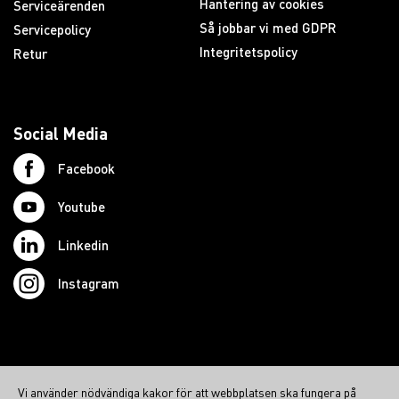
Hantering av cookies
Serviceärenden
Så jobbar vi med GDPR
Servicepolicy
Integritetspolicy
Retur
Social Media
Facebook
Youtube
Linkedin
Instagram
© 2026 Swedish Northcom AB
Vi använder nödvändiga kakor för att webbplatsen ska fungera på