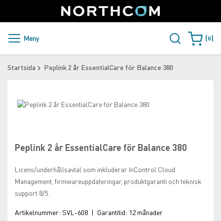
SUPPORT
LOGGA IN
Sweden
Skip
to
Content
PRODUKTER OCH LÖSNINGAR
Meny
0
Varukorge
KUNDER
Startsida
Peplink 2 år EssentialCare för Balance 380
NYHETER
Skip
ÅTERFÖRSÄLJARE
to
Skip
the
to
NORTHCOM
end
the
of
beginning
Peplink 2 år EssentialCare för Balance 380
the
of
LADDA NER
images
the
Licens/underhållsavtal som inkluderar InControl Cloud
gallery
images
Management, firmwareuppdateringar, produktgaranti och teknisk
gallery
support 8/5.
Artikelnummer:
SVL-608
|
Garantitid:
12 månader