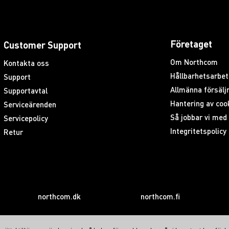
Företaget
Customer Support
Om Northcom
Kontakta oss
Hållbarhetsarbet
Support
Allmänna försäljn
Supportavtal
Hantering av coo
Serviceärenden
Så jobbar vi me
Servicepolicy
Integritetspolicy
Retur
northcom.dk
northcom.fi