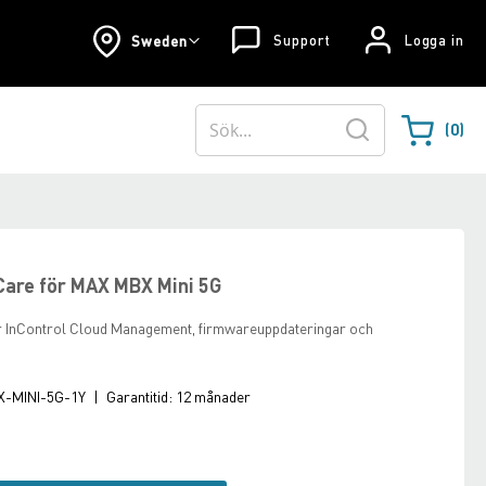
Support
Logga in
Sweden
0
Varukorgen
Sök
lCare för MAX MBX Mini 5G
r InControl Cloud Management, firmwareuppdateringar och
-MINI-5G-1Y
|
Garantitid:
12 månader