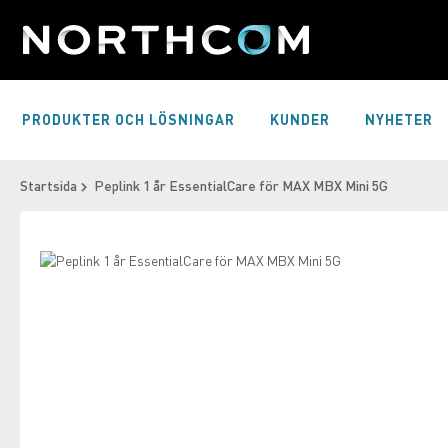
Skip
to
Content
PRODUKTER OCH LÖSNINGAR
KUNDER
NYHETER
Startsida
Peplink 1 år EssentialCare för MAX MBX Mini 5G
Skip
to
Skip
the
to
end
the
of
beginning
the
of
images
the
gallery
images
gallery