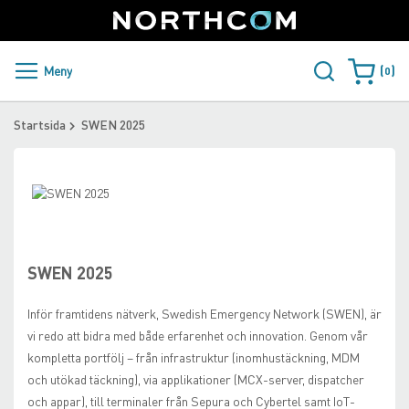
SUPPORT
LOGGA IN
Sweden
Skip
to
Content
PRODUKTER OCH LÖSNINGAR
Meny
0
Varukorge
KUNDER
Startsida
SWEN 2025
NYHETER
Skip
ÅTERFÖRSÄLJARE
to
Skip
the
to
NORTHCOM
end
the
of
beginning
SWEN 2025
the
of
LADDA NER
images
the
Inför framtidens nätverk, Swedish Emergency Network (SWEN), är
gallery
images
vi redo att bidra med både erfarenhet och innovation. Genom vår
gallery
kompletta portfölj – från infrastruktur (inomhustäckning, MDM
och utökad täckning), via applikationer (MCX-server, dispatcher
och appar), till terminaler från Sepura och Cybertel samt IoT-